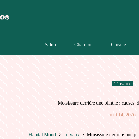
Passer
au
contenu
Salon
Chambre
Cuisine
Travaux
Moisissure derrière une plinthe : causes, 
mai 14, 2026
Habitat Mood
Travaux
Moisissure derrière une pli