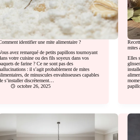
Comment identifier une mite alimentaire ?
Recett
mites 
Vous avez remarqué de petits papillons tournoyant
dans votre cuisine ou des fils soyeux dans vos
Elles 
paquets de farine ? Ce ne sont pas des
glisse
hallucinations : il s’agit probablement de mites
insta
alimentaires, de minuscules envahisseuses capables
alimen
de s’installer discrètement…
moment
octobre 26, 2025
papil