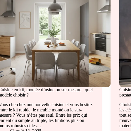
Cuisine en kit, montée d’usine ou sur mesure : quel
Cuisin
modèle choisir ?
presta
Vous cherchez une nouvelle cuisine et vous hésitez
Choisi
entre le kit rapide, le meuble monté ou le sur-
les cl
mesure ? Vous n’êtes pas seul. Entre les prix qui
tout s
varient du simple au triple, les finitions plus ou
mauvai
moins robustes et les…
matér
août 13, 2025