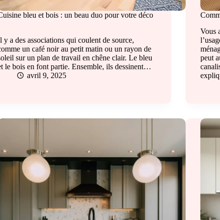
Cuisine bleu et bois : un beau duo pour votre déco
Comme
!
Vous a
Il y a des associations qui coulent de source,
l’usag
comme un café noir au petit matin ou un rayon de
ménag
soleil sur un plan de travail en chêne clair. Le bleu
peut a
et le bois en font partie. Ensemble, ils dessinent…
canali
avril 9, 2025
expliq