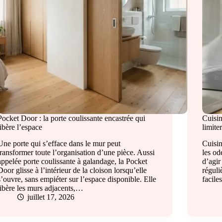
Pocket Door : la porte coulissante encastrée qui
Cuisin
libère l’espace
limite
Une porte qui s’efface dans le mur peut
Cuisin
transformer toute l’organisation d’une pièce. Aussi
les od
appelée porte coulissante à galandage, la Pocket
d’agir
Door glisse à l’intérieur de la cloison lorsqu’elle
réguli
s’ouvre, sans empiéter sur l’espace disponible. Elle
facile
libère les murs adjacents,…
juillet 17, 2026