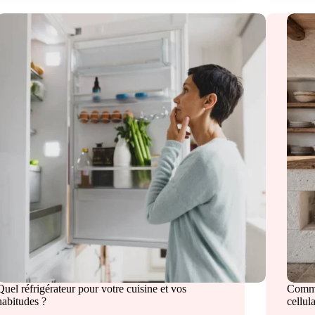
Quel réfrigérateur pour votre cuisine et vos
Commen
habitudes ?
cellul