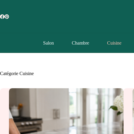
Passer
au
contenu
Salon
Chambre
Cuisine
Catégorie
Cuisine